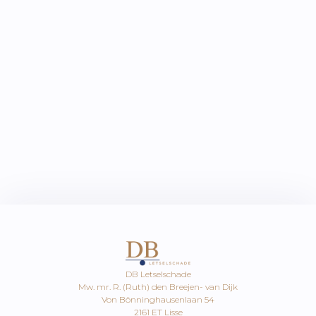
vertrouwelijkheid van de relatie met opdrachtgever.
Het door DB Letselschade naar aanleiding van een
opdracht aangemaakte dossier wordt gedurende de
wettelijk geldende bewaringstermijn bewaard, waarna
het zal worden vernietigd.
De Algemene Voorwaarden kunnen worden
geraadpleegd op www.db-letselschade.nl en desgewenst
worden ze op verzoek toegezonden.
Op de rechtsverhouding tussen DB Letselschade en
opdrachtgever is Nederlands recht van toepassing. Alleen
de volgens de wet bevoegde Nederlandse rechter is
bevoegd van enig geschil tussen DB Letselschade en de
opdrachtgever kennis te nemen.
DB Letselschade
Mw. mr. R. (Ruth) den Breejen- van Dijk
Von Bönninghausenlaan 54
2161 ET Lisse