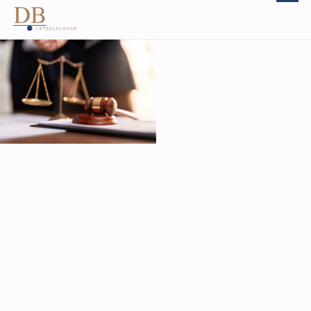
Algemene voorwaarden
DB Letselschade draagt zorg voor het behartigen van
belangen van de door opdrachtgever geleden en te
lijden schade ten gevolge van een voorval.
De werkzaamheden van DB Letselschade bestaan uit het
verlenen van juridische bijstand buiten rechte. Deze
werkzaamheden worden naar beste inzicht en vermogen
uitgevoerd. Mocht in een bepaalde situatie een
gerechtelijke procedure aan de orde zijn dat wordt in